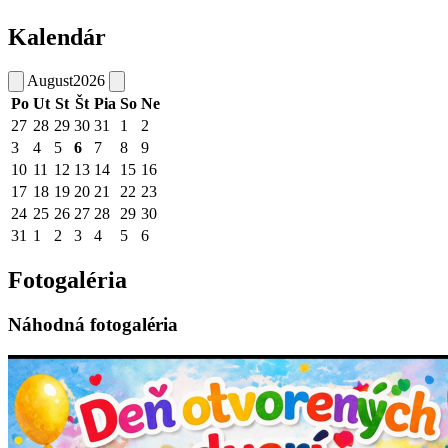
Kalendár
August
2026
Po
Ut
St
Št
Pia
So
Ne
27
28
29
30
31
1
2
3
4
5
6
7
8
9
10
11
12
13
14
15
16
17
18
19
20
21
22
23
24
25
26
27
28
29
30
31
1
2
3
4
5
6
Fotogaléria
Náhodná fotogaléria