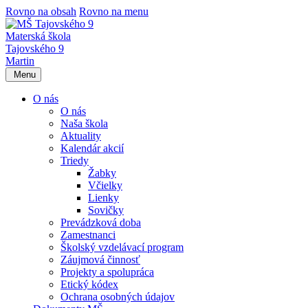
Rovno na obsah
Rovno na menu
Materská škola
Tajovského 9
Martin
Menu
O nás
O nás
Naša škola
Aktuality
Kalendár akcií
Triedy
Žabky
Včielky
Lienky
Sovičky
Prevádzková doba
Zamestnanci
Školský vzdelávací program
Záujmová činnosť
Projekty a spolupráca
Etický kódex
Ochrana osobných údajov