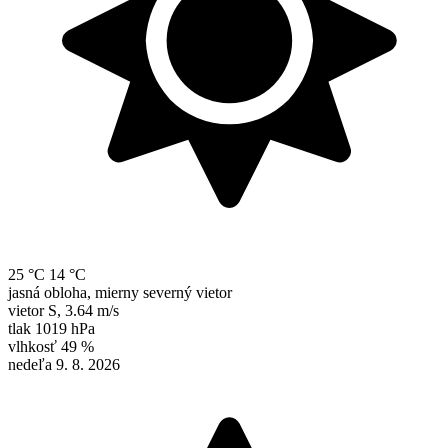
25 °C
14 °C
jasná obloha, mierny severný vietor
vietor
S
,
3.64 m/s
tlak
1019 hPa
vlhkosť
49 %
nedeľa 9. 8. 2026