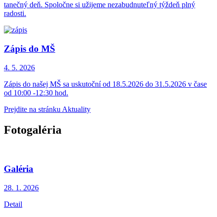
tanečný deň. Spoločne si užijeme nezabudnuteľný týždeň plný
radosti.
Zápis do MŠ
4. 5.
2026
Zápis do našej MŠ sa uskutoční od 18.5.2026 do 31.5.2026 v čase
od 10:00 -12:30 hod.
Prejdite na stránku Aktuality
Fotogaléria
Galéria
28. 1.
2026
Detail