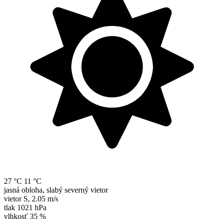
27 °C
11 °C
jasná obloha, slabý severný vietor
vietor
S
,
2.05 m/s
tlak
1021 hPa
vlhkosť
35 %