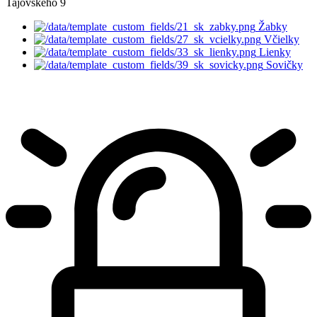
Tajovského 9
Žabky
Včielky
Lienky
Sovičky