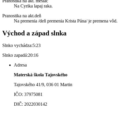
Pranostika na akt. mesiac
Na Cyrika lapaj raka.
Pranostika na akt.deň
Na premenia /deň premenia Krista Pána/ je premena vôd.
Východ a západ slnka
Slnko vychádza:
5:23
Slnko zapadá:
20:16
Adresa
Materská škola Tajovského
Tajovského 41/9, 036 01 Martin
IČO: 37975081
DIČ: 2022030142