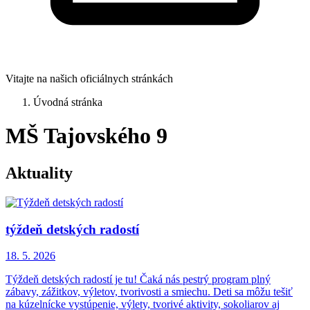
Vitajte na našich oficiálnych stránkách
Úvodná stránka
MŠ Tajovského 9
Aktuality
týždeň detských radostí
18. 5.
2026
Týždeň detských radostí je tu! Čaká nás pestrý program plný
zábavy, zážitkov, výletov, tvorivosti a smiechu. Deti sa môžu tešiť
na kúzelnícke vystúpenie, výlety, tvorivé aktivity, sokoliarov aj