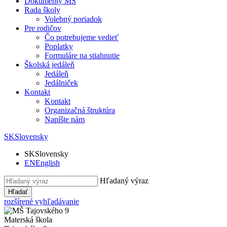
Dokumenty MŠ
Rada školy
Volebný poriadok
Pre rodičov
Čo potrebujeme vedieť
Poplatky
Formuláre na stiahnutie
Školská jedáleň
Jedáleň
Jedálniček
Kontakt
Kontakt
Organizačná štruktúra
Napíšte nám
SK
Slovensky
SK
Slovensky
EN
English
Hľadaný výraz
Hľadať
rozšírené vyhľadávanie
Materská škola